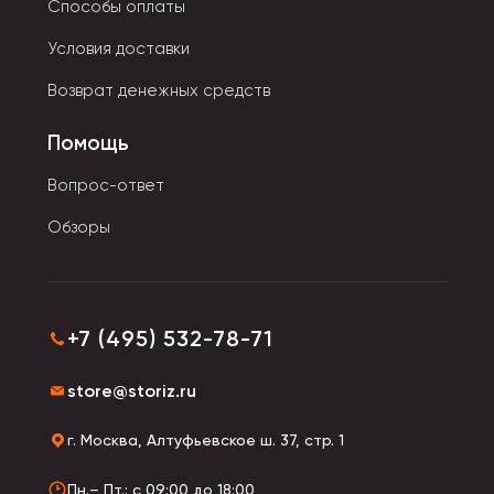
Способы оплаты
Фломастеры различаются по размеру и форме:
-Тонкие хорошо показывают себя в каллиграфии,
Условия доставки
рисовании тонких линий.
Возврат денежных средств
-Толстые подходят для быстрого раскрашивания.
-Трехгранные удобно лежат в руке, и пальчики
Помощь
малышей не устают.
Формы стержня тоже могут быть разными: в виде
Вопрос-ответ
цветочка, кружочка и т.д. Они являются печатью или
Обзоры
штампами.
+7 (495) 532-78-71
store@storiz.ru
г. Москва, Алтуфьевское ш. 37, стр. 1
Пн.– Пт.: с 09:00 до 18:00