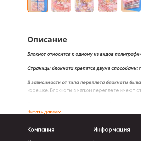
Описание
Блокнот относится к одному из видов полиграфи
Страницы блокнота крепятся двумя способами:
п
В зависимости от типа переплета блокноты быва
корешке. Блокноты в мягком переплете имеют с
Ежедневники с пружиной, кольцами более долгов
Читать далее
Блокноты также разделяются по размеру.
Самые 
Компания
Информация
Большая группа набирается по назначению и виду
рецептов, смэшбуки, тематические блокноты и т.