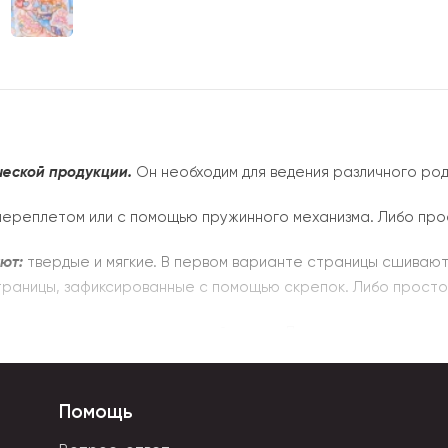
ческой продукции.
Он необходим для ведения различного род
ереплетом или с помощью пружинного механизма. Либо про
ют:
твердые и мягкие. В первом варианте страницы сшивают
траницы, зафиксированные с помощью скрепок. Либо просто
ечны и отличаются износостойкостью. Пружины изготавливаю
распространенные варианты от А7 до А4. Бывают нестанд
Помощь
 материала для обложки. К первой категории относятся разл
д. Ко вторым - тканевые, меховые, пластиковые, бумажные, 