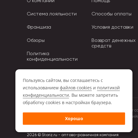
О компании
Помощь
Система лояльности
Способы оплаты
Франшиза
Условия доставки
Обзоры
Возврат денежных
средств
Политика
конфиденциальности
Политика использования
Cookies
Пользуясь сайтом, вы соглашаетесь с
использованием
файлов cookies
и
политикой
конфиденциальности
. Вы можете запретить
обработку сookies в настройках браузера.
Обращаем ваше внимание на то, что данный интернет с
положениями Статьи 437 (2) Гражданского кодекса Росси
Хорошо
компании Storiz.
2026 © Storiz.ru - оптово-розничная компания