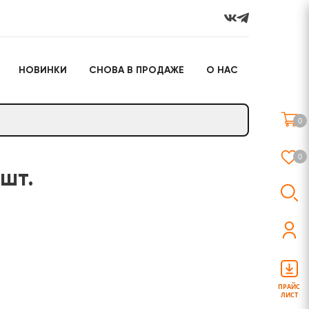
НОВИНКИ
СНОВА В ПРОДАЖЕ
О НАС
го
Настольные игры
Подарочные наборы
(игрушки)
0
Слайм
0
 шт.
о
Настольные игры
Подарочные наборы
(игрушки)
ПРАЙС
ЛИСТ
Слайм