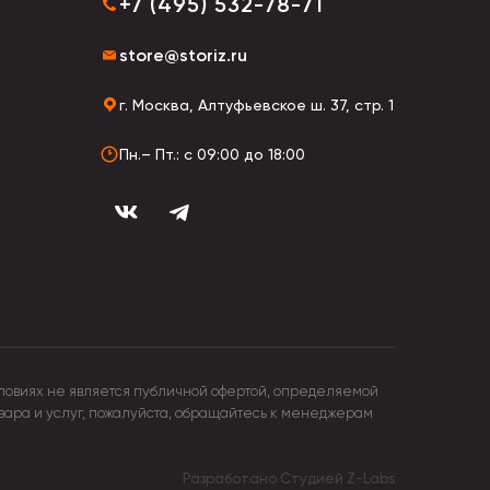
+7 (495) 532-78-71
store@storiz.ru
г. Москва, Алтуфьевское ш. 37, стр. 1
Пн.– Пт.: с 09:00 до 18:00
ловиях не является публичной офертой, определяемой
овара и услуг, пожалуйста, обращайтесь к менеджерам
Разработано Студией
Z-Labs