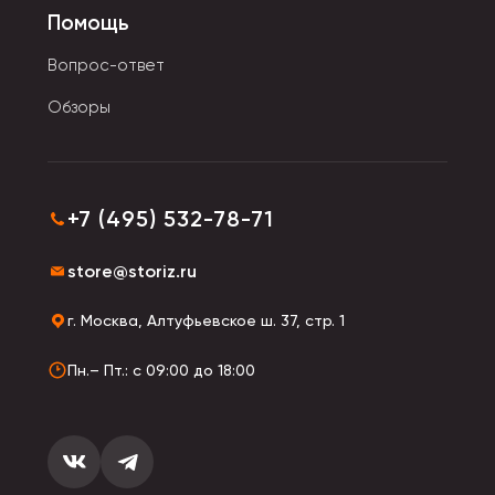
процессе игры с пластилином появляются мелкие
Помощь
пузырьки воздуха, и они со звуком лопаются.
Вопрос-ответ
При высоких температурах игрушка форму не
Обзоры
держит, начинает растекаться. Поддается резке
ножницами: они не увязнут и не прилипнут.
+7 (495) 532-78-71
store@storiz.ru
г. Москва, Алтуфьевское ш. 37, стр. 1
Пн.– Пт.: с 09:00 до 18:00