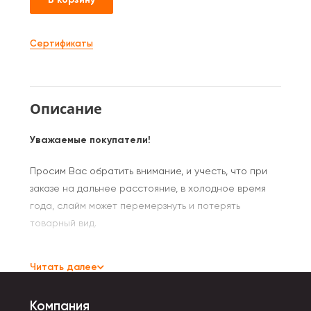
Сертификаты
Описание
Уважаемые покупатели!
Просим Вас обратить внимание, и учесть, что при
заказе на дальнее расстояние, в холодное время
года, слайм может перемерзнуть и потерять
товарный вид.
Слайм- игрушка хорошо снимает стресс у взрослых.
Читать далее
Детям она показана для развития мышления, памяти,
мелкой моторики рук. Регулярные занятия улучшают
Компания
концентрацию внимания.