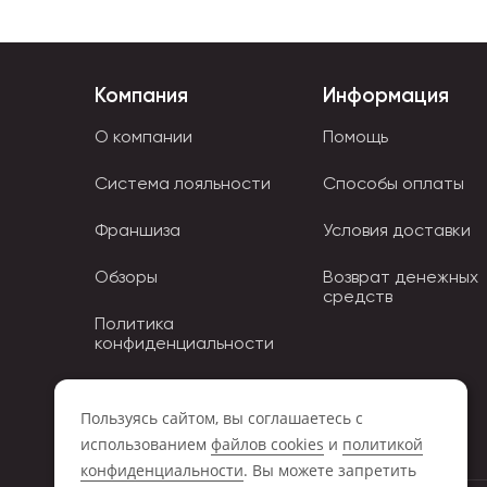
Яркие и эмоциональные товары Майнкрафт можно
доставкой по всей России. Для Вашего удобст
Компания
Информация
здесь
https://storiz.ru/collection/746/
О компании
Помощь
Система лояльности
Способы оплаты
Франшиза
Условия доставки
Обзоры
Возврат денежных
средств
Политика
конфиденциальности
Политика использования
Cookies
Пользуясь сайтом, вы соглашаетесь с
использованием
файлов cookies
и
политикой
конфиденциальности
. Вы можете запретить