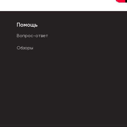
 купить оптом в нашем интернет-магазине в Москве с
ва все товары Minecraft собраны в одной категории
Помощь
Вопрос-ответ
Обзоры