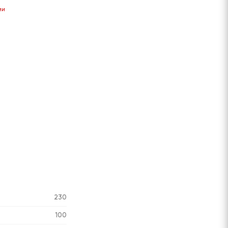
Сообщить
Сообщить
Сообщить
Сообщить
ии
о поступлении
о поступлении
о поступлении
о поступлени
230
100