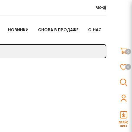
НОВИНКИ
СНОВА В ПРОДАЖЕ
О НАС
го
Настольные игры
Подарочные наборы
(игрушки)
0
Слайм
0
о
Настольные игры
Подарочные наборы
(игрушки)
ПРАЙС
ЛИСТ
Слайм