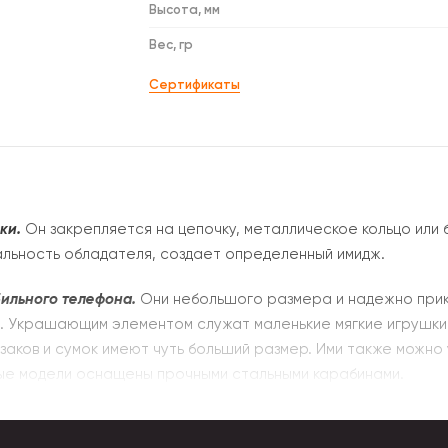
Высота, мм
Вес, гр
Сертификаты
ски.
Он закрепляется на цепочку, металлическое кольцо или 
альность обладателя, создает определенный имидж.
ильного телефона.
Они небольшого размера и надежно прикр
к. Украшающим элементом служат маленькие мягкие игрушки:
аков и сумок имеют чуть больший размер. Ими также можно 
рые модели оснащены прочными стальными карабинами.
ого плюша, искусственного меха и гипоаллергенного синтеп
 теряют форму.