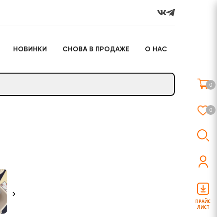
НОВИНКИ
СНОВА В ПРОДАЖЕ
О НАС
го
Настольные игры
Подарочные наборы
(игрушки)
0
Слайм
0
о
Настольные игры
Подарочные наборы
(игрушки)
ПРАЙС
ЛИСТ
Слайм