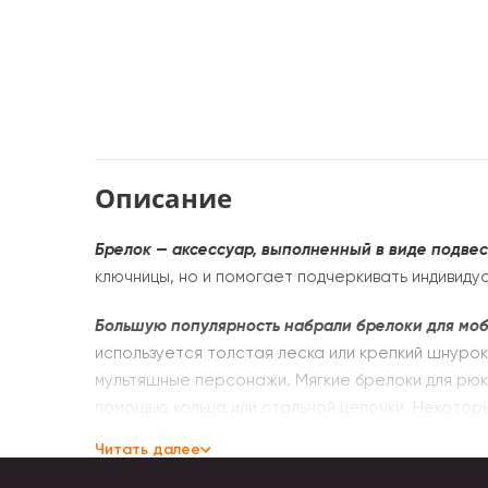
Описание
Брелок — аксессуар, выполненный в виде подве
ключницы, но и помогает подчеркивать индивиду
Большую популярность набрали брелоки для моб
используется толстая леска или крепкий шнуро
мультяшные персонажи. Мягкие брелоки для рюкз
помощью кольца или стальной цепочки. Некото
Читать далее
Игрушки на брелоках изготовлены из качественн
ощупь. Во время машинной стирки не линяют, не