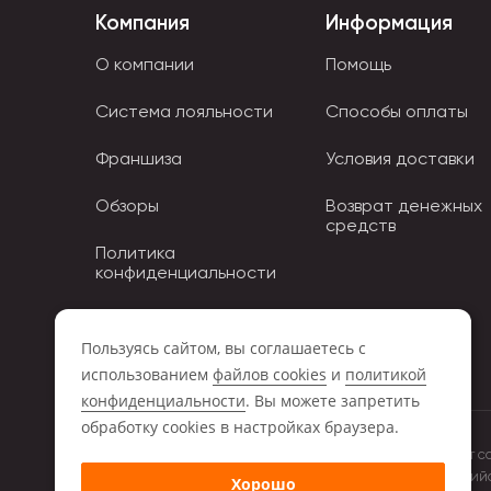
Компания
Информация
О компании
Помощь
Система лояльности
Способы оплаты
Франшиза
Условия доставки
Обзоры
Возврат денежных
средств
Политика
конфиденциальности
Политика использования
Cookies
Пользуясь сайтом, вы соглашаетесь с
использованием
файлов cookies
и
политикой
конфиденциальности
. Вы можете запретить
обработку сookies в настройках браузера.
Обращаем ваше внимание на то, что данный интернет с
положениями Статьи 437 (2) Гражданского кодекса Росси
Хорошо