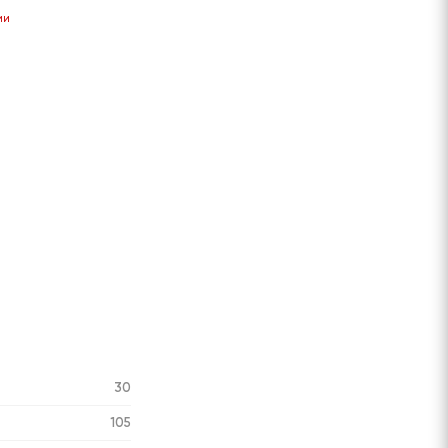
Сообщить
ии
о поступлении
30
105