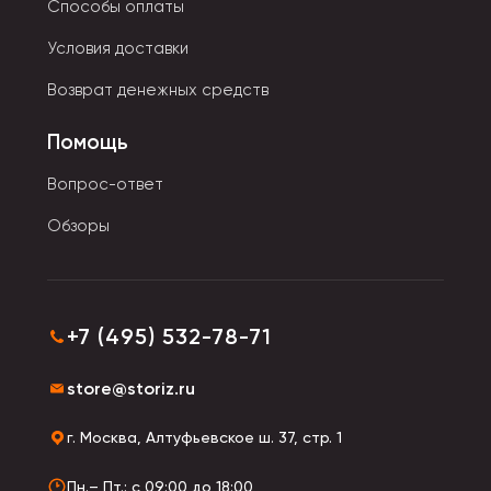
Способы оплаты
цвету и фактуре. В качестве наполнителя служит
гипоаллергенное сырье: специальный
Условия доставки
синтетический пух, сенсорные шарики,
Возврат денежных средств
полипропиленовый хлопок.
Помощь
Вопрос-ответ
Обзоры
+7 (495) 532-78-71
store@storiz.ru
г. Москва, Алтуфьевское ш. 37, стр. 1
Пн.– Пт.: с 09:00 до 18:00