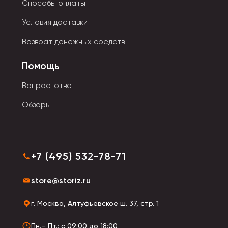
Способы оплаты
цвету и фактуре. В качестве наполнителя служит
гипоаллергенное сырье: специальный
Условия доставки
синтетический пух, сенсорные шарики,
Возврат денежных средств
полипропиленовый хлопок.
Помощь
Вопрос-ответ
Обзоры
+7 (495) 532-78-71
store@storiz.ru
г. Москва, Алтуфьевское ш. 37, стр. 1
Пн.– Пт.: с 09:00 до 18:00