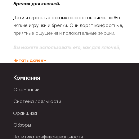
Брелок для ключей.
Дети и взрослые разных возрастов очень любят
мягкие игрушки и брелки. Они дарят комфортные,
приятные ощущения и положительные эмоции.
Вы можете использоват
ь его, как для ключей,
так и повесить на сумку или рюкзак.
Читать далее
А еще брелок
станет отличным подарком для
Компания
близкого друга или просто веселым подарком.
О компании
Мягкий брелок подойдет и взрослым, и детям.
Система лояльности
Выполнена из гипоаллергенного материала и
подойдет детям от 0 года.
Франшиза
Плюшевый брелок - это хороший подарок или
Обзоры
простой способ поднять себе нестроение.
Политика конфиденциальности