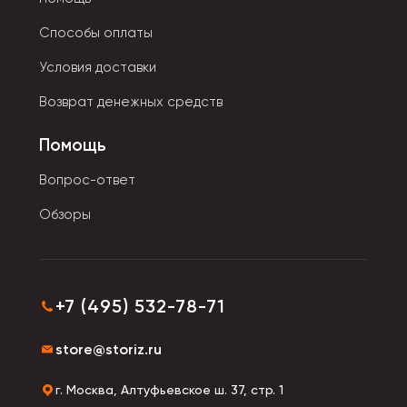
ощупь. Во время машинной стирки не линяют, не
теряют форму.
Способы оплаты
Условия доставки
Возврат денежных средств
Помощь
Вопрос-ответ
Обзоры
+7 (495) 532-78-71
store@storiz.ru
г. Москва, Алтуфьевское ш. 37, стр. 1