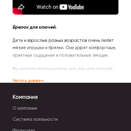
Брелок для ключей.
Дети и взрослые разных возрастов очень любят
мягкие игрушки и брелки. Они дарят комфортные,
приятные ощущения и положительные эмоции.
Вы можете использоват
ь его, как для ключей,
так и повесить на сумку или рюкзак.
Читать далее
А еще брелок
станет отличным подарком для
Компания
близкого друга или просто веселым подарком.
О компании
Мягкий брелок подойдет и взрослым, и детям.
Система лояльности
Выполнена из гипоаллергенного материала и
Франшиза
подойдет детям от 0 года.