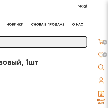
НОВИНКИ
СНОВА В ПРОДАЖЕ
О НАС
го
Настольные игры
Подарочные наборы
(игрушки)
0
Слайм
0
зовый, 1шт
о
Настольные игры
Подарочные наборы
(игрушки)
ПРАЙС
ЛИСТ
Слайм