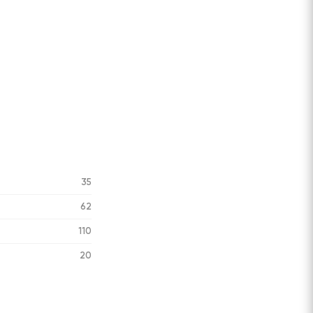
35
62
110
20