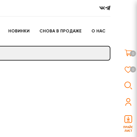
НОВИНКИ
СНОВА В ПРОДАЖЕ
О НАС
го
Настольные игры
Подарочные наборы
(игрушки)
0
Слайм
0
о
Настольные игры
Подарочные наборы
(игрушки)
ПРАЙС
ЛИСТ
Слайм