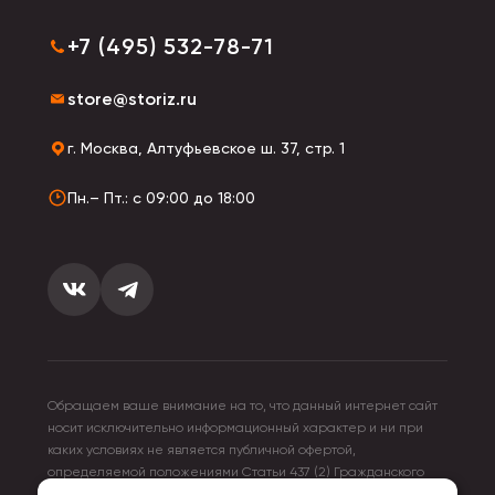
+7 (495) 532-78-71
store@storiz.ru
г. Москва, Алтуфьевское ш. 37, стр. 1
Пн.– Пт.: с 09:00 до 18:00
Обращаем ваше внимание на то, что данный интернет сайт
носит исключительно информационный характер и ни при
каких условиях не является публичной офертой,
определяемой положениями Статьи 437 (2) Гражданского
кодекса Российской Федерации. Для получения подробной