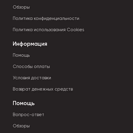
Все детали легко и без усилий соединяются.
Обзоры
Конструктор стоит на специальной подставке,
поэтому вполне может стать частью коллекции
Политика конфиденциальности
стилизованных фигурок.
Политика использования Cookies
Мелкие детали.
Запрещено для использования детьми до 3 лет.
Информация
Все детали сделаны из безопасного ABS пластика.
Помощь
Способы оплаты
Условия доставки
Возврат денежных средств
Помощь
Вопрос-ответ
Обзоры