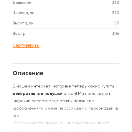
Длина, мм
360
Ширина, мм
370
Высота, мм
150
Вес, гр
306
Сертификаты
Описание
В нашем интернет-магазине теперь можно купить
декоративные подушки
оптом! Мы предлагаем
широкий ассортимент мягких подушек с
изображениями аниме персонажей и персонажей из
игр.
Особое место среди наших товаров занимает
подушка с героями игры Genshin Impact. Эта игра с