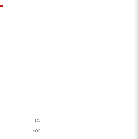
Сообщить
Сообщить
Сообщить
Сообщить
ии
о поступлении
о поступлении
о поступлении
о поступлени
135
400