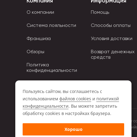
Компания
Информация
О компании
Помощь
Система лояльности
Способы оплаты
Франшиза
Условия доставки
Обзоры
Возврат денежных
средств
Политика
конфиденциальности
Политика использования
Cookies
Пользуясь сайтом, вы соглашаетесь с
использованием
файлов cookies
и
политикой
конфиденциальности
. Вы можете запретить
обработку сookies в настройках браузера.
Обращаем ваше внимание на то, что данный интернет с
положениями Статьи 437 (2) Гражданского кодекса Росси
Хорошо
компании Storiz.