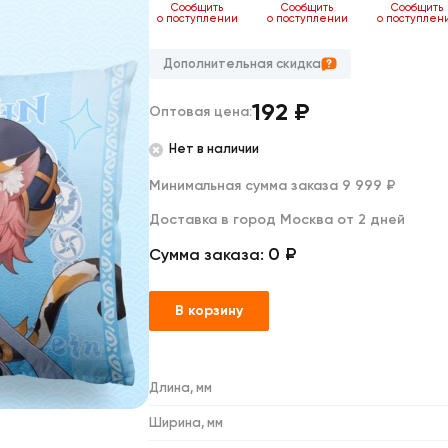
Дакимакуры
ь
Сообщить
Сообщить
Сообщить
Сообщить
нии
о поступлении
о поступлении
о поступлении
о поступлен
Мягкие игрушки
Декоративные подушки
Дополнительная скидка
192
₽
Оптовая цена:
Нет в наличии
Минимальная сумма заказа 9 999 ₽
Доставка в город Москва от 2 дней
0 ₽
Сумма заказа:
В корзину
Длина, мм
Ширина, мм