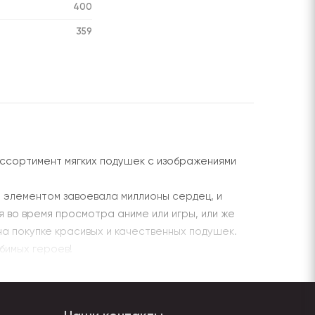
400
359
ссортимент мягких подушек с изображениями
 элементом завоевала миллионы сердец, и
 во время просмотра аниме или игры, или же
на покупке красивых и качественных подушек.
бимых героев!