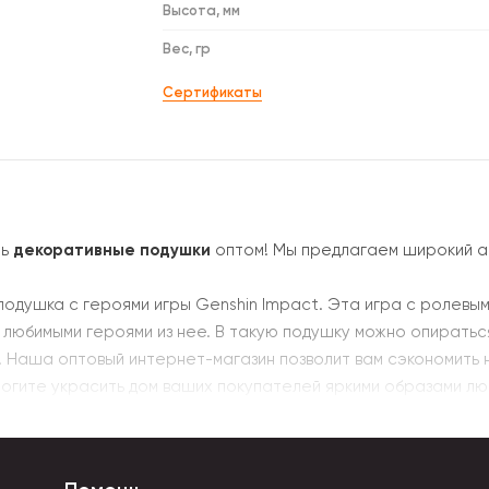
Высота, мм
Вес, гр
Сертификаты
ть
декоративные подушки
оптом! Мы предлагаем широкий а
душка с героями игры Genshin Impact. Эта игра с ролевым
любимыми героями из нее. В такую подушку можно опираться
 Наша оптовый интернет-магазин позволит вам сэкономить 
могите украсить дом ваших покупателей яркими образами лю