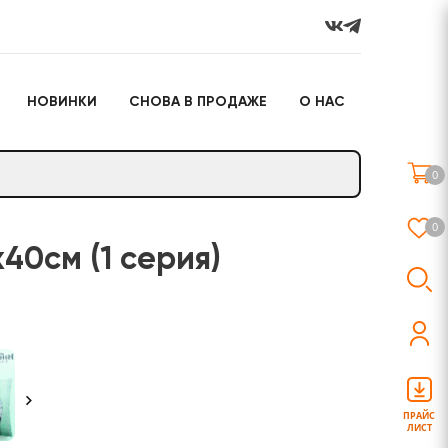
НОВИНКИ
СНОВА В ПРОДАЖЕ
О НАС
го
Настольные игры
Подарочные наборы
(игрушки)
0
Слайм
0
40см (1 серия)
о
Настольные игры
Подарочные наборы
(игрушки)
ПРАЙС
ЛИСТ
Слайм