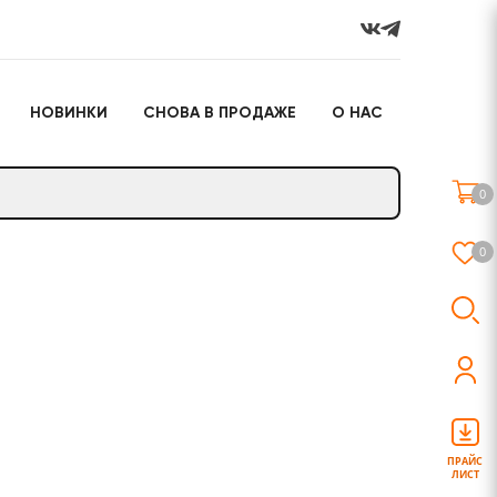
НОВИНКИ
СНОВА В ПРОДАЖЕ
О НАС
го
Настольные игры
Подарочные наборы
(игрушки)
0
Слайм
0
о
Настольные игры
Подарочные наборы
(игрушки)
ПРАЙС
ЛИСТ
Слайм