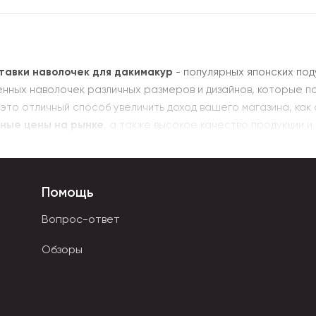
тавки наволочек для дакимакур
- популярных японских под
нных наволочек различных размеров и дизайнов, которые п
 это отличный способ увеличить доход вашего магазина, как 
ные цены на рынке
, а также высокое качество продукции и
Помощь
Вопрос-ответ
Обзоры