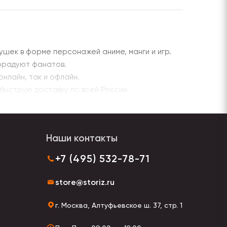
ушек в форме персонажей аниме, манги и игр.
орадуют фанатов.
онлайн, так и офлайн.
 быструю доставку по всей России.
Наши контакты
+7 (495) 532-78-71
store@storiz.ru
г. Москва, Алтуфьевское ш. 37, стр. 1