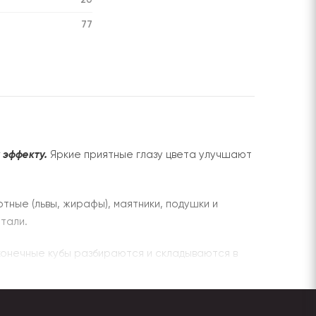
77
 эффекту.
Яркие приятные глазу цвета улучшают
отные (львы, жирафы), маятники, подушки и
тали.
сконечные кубы разбираются и складываются в
ью.
ом для изготовления новомодных девайсов