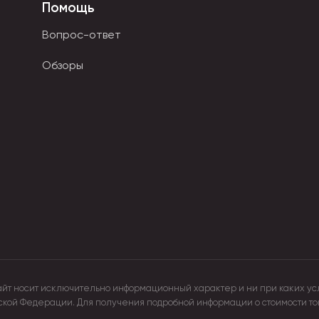
ретан или резина. Они долговечны, не склонны к накоплению
Помощь
Вопрос-ответ
Обзоры
айт носит исключительно информационный характер и ни при каких ус
йской Федерации. Для получения подробной информации о стоимости т