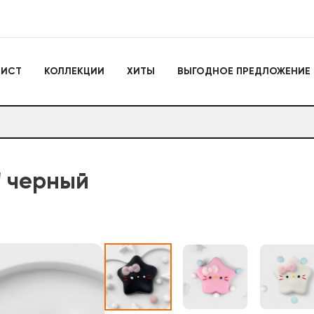
Игрушки
ЛИСТ
КОЛЛЕКЦИИ
ХИТЫ
ВЫГОДНОЕ ПРЕДЛОЖЕНИЕ
Actiontoys
Игрушки для активно
отдыха
Антистрессы
Конструкторы
Головоломки
Мягкие брелоки
Дакимакуры
Мягкие игрушки
" черный
Декоративные подушки
Игрушки
Actiontoys
Игрушки для активног
отдыха
Антистрессы
Конструкторы
Головоломки
Мягкие брелоки