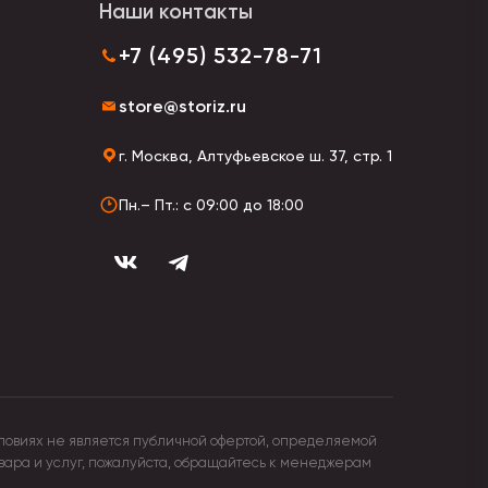
 пыли, прочные, устойчивы к намоканию.
Наши контакты
+7 (495) 532-78-71
store@storiz.ru
г. Москва, Алтуфьевское ш. 37, стр. 1
Пн.– Пт.: с 09:00 до 18:00
ловиях не является публичной офертой, определяемой
овара и услуг, пожалуйста, обращайтесь к менеджерам