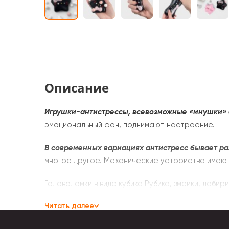
Описание
Игрушки-антистрессы, всевозможные «мнушки» 
эмоциональный фон, поднимают настроение.
В современных вариациях антистресс бывает р
многое другое. Механические устройства имею
Головоломки в виде кубика Рубика, змейки, лаб
параллелепипед. Брелоки выполняют несколько 
Читать далее
В мягких игрушках-антистресс в качестве напол