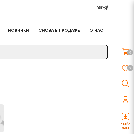
НОВИНКИ
СНОВА В ПРОДАЖЕ
О НАС
го
Настольные игры
Подарочные наборы
(игрушки)
0
Слайм
0
о
Настольные игры
Подарочные наборы
(игрушки)
ПРАЙС
ЛИСТ
Слайм