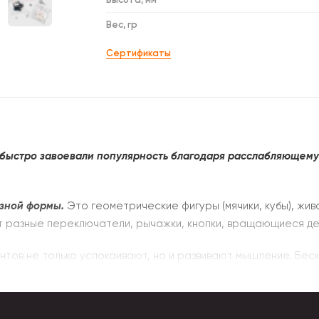
Вес, гр
Сертификаты
быстро завоевали популярность благодаря расслабляющему
азной формы.
Это геометрические фигуры (мячики, кубы), жив
т разные переключатели, рычажки, кнопки, вращающиеся де
иринтов не только успокаивают, но и развивают мышление. Бе
задач: снимают стресс, служат украшением и полезной вещ
нителя используются мелкие гранулы полистирола.
Материал