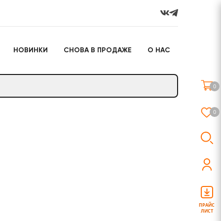
НОВИНКИ
СНОВА В ПРОДАЖЕ
О НАС
го
Настольные игры
Подарочные наборы
(игрушки)
0
Слайм
0
о
Настольные игры
Подарочные наборы
(игрушки)
ПРАЙС
ЛИСТ
Слайм