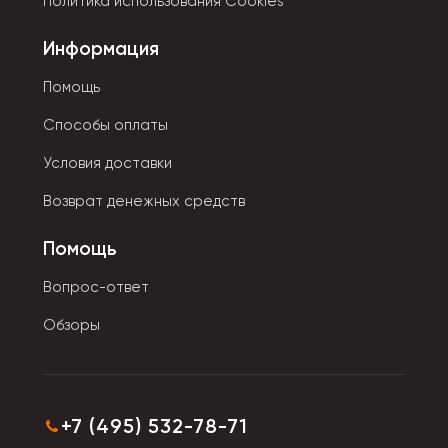
Политика использования Cookies
использовать в качестве подставки во время
Информация
просмотра видео или фильма. Клей на основании
во время контакта с воздухом не сохнет в течение
Помощь
15 минут. Если клей-гель вобрал в себя много
мусора, то достаточно просто сполоснуть в воде.
Способы оплаты
Условия доставки
Возврат денежных средств
Помощь
Вопрос-ответ
Обзоры
+7 (495) 532-78-71