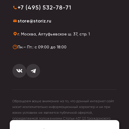
+7 (495) 532-78-71
store@storiz.ru
г. Москва, Алтуфьевское ш. 37, стр. 1
Пн.– Пт.: с 09:00 до 18:00
Обращаем ваше внимание на то, что данный интернет сайт
носит исключительно информационный характер и ни при
каких условиях не является публичной офертой,
определяемой положениями Статьи 437 (2) Гражданского
кодекса Российской Федерации. Для получения подробной