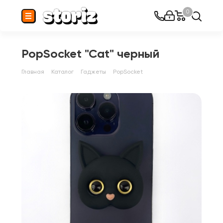
0
PopSocket "Cat" черный
Главная
Каталог
Гаджеты
PopSocket