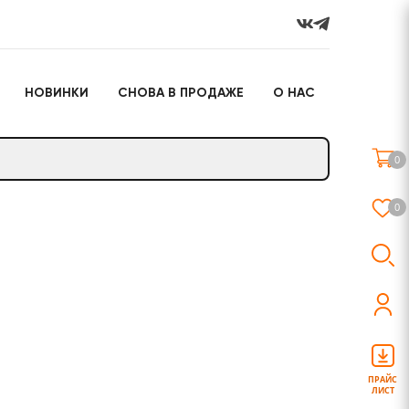
НОВИНКИ
СНОВА В ПРОДАЖЕ
О НАС
го
Настольные игры
Подарочные наборы
(игрушки)
0
Слайм
0
о
Настольные игры
Подарочные наборы
(игрушки)
ПРАЙС
ЛИСТ
Слайм