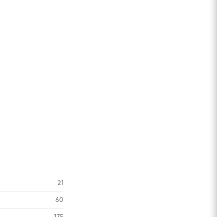
21
60
175