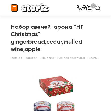
0
Набор свечей-арома "НГ
Christmas"
gingerbread,cedar,mulled
wine,apple
Главная
Каталог
Для дома
Все для праздника
Свечи