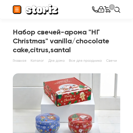
0
Набор свечей-арома "НГ
Christmas" vanilla/chocolate
cake,citrus,santal
Главная
Каталог
Для дома
Все для праздника
Свечи