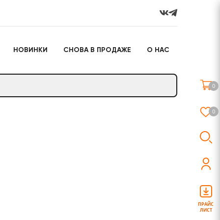
НОВИНКИ
СНОВА В ПРОДАЖЕ
О НАС
го
Настольные игры
Подарочные наборы
(игрушки)
0
Слайм
0
о
Настольные игры
Подарочные наборы
(игрушки)
ПРАЙС
ЛИСТ
Слайм