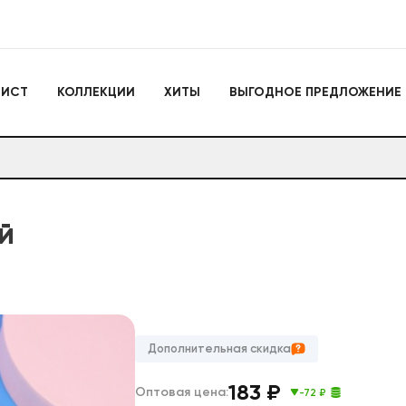
Игрушки
ЛИСТ
КОЛЛЕКЦИИ
ХИТЫ
ВЫГОДНОЕ ПРЕДЛОЖЕНИЕ
Actiontoys
Игрушки для активно
отдыха
Антистрессы
Конструкторы
Головоломки
Мягкие брелоки
Дакимакуры
Мягкие игрушки
й
Декоративные подушки
Игрушки
Actiontoys
Игрушки для активног
отдыха
Антистрессы
Дополнительная скидка
Конструкторы
Головоломки
183
₽
Оптовая цена:
-72 ₽
Мягкие брелоки