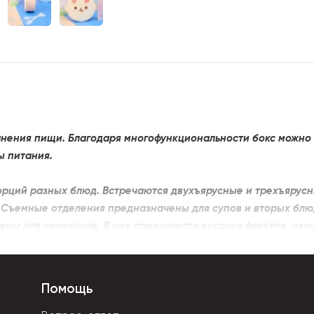
нения пищи. Благодаря многофункциональности бокс можно бр
ы питания.
порций разных блюд.
Встречаются двухъярусные и трехъярусн
 Съемные отделения предназначены для супов и вторых бл
ны для перекусов. В них помещаются кусочки фруктов, ово
ются ярким веселым дизайном.
Крышки украшены изображения
цы. Ланчбокс для детей выполняется из экологически безопа
Помощь
огреть в микроволновой печи.