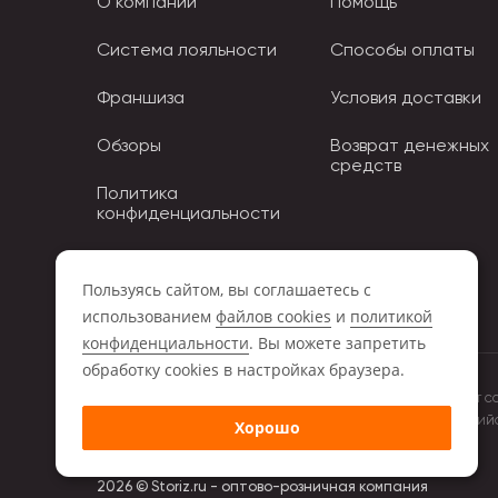
О компании
Помощь
Система лояльности
Способы оплаты
Франшиза
Условия доставки
Обзоры
Возврат денежных
средств
Политика
конфиденциальности
Политика использования
Cookies
Пользуясь сайтом, вы соглашаетесь с
использованием
файлов cookies
и
политикой
конфиденциальности
. Вы можете запретить
обработку сookies в настройках браузера.
Обращаем ваше внимание на то, что данный интернет с
положениями Статьи 437 (2) Гражданского кодекса Росси
Хорошо
компании Storiz.
2026 © Storiz.ru - оптово-розничная компания