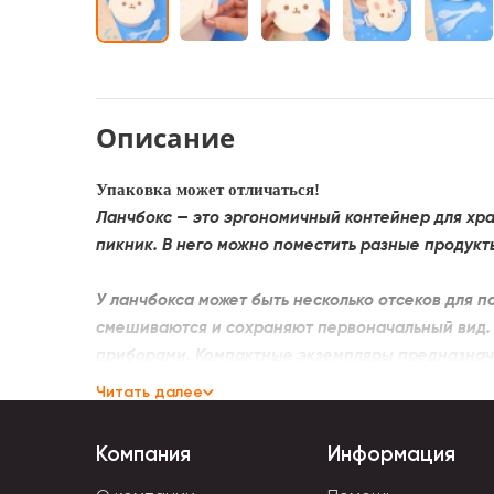
Описание
Упаковка может отличаться!
Ланчбокс — это эргономичный контейнер для хра
пикник. В него можно поместить разные продукт
У ланчбокса может быть несколько отсеков для 
смешиваются и сохраняют первоначальный вид.
приборами. Компактные экземпляры предназначе
Читать далее
Детские варианты контейнеров для еды отлича
Сама емкость может иметь форму животного, пти
Компания
Информация
моется в посудомоечной машине, его можно под