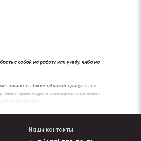
ать с собой на работу или учебу, либо на
ые варианты. Таким образом продукты не
юд. Некоторые модели оснащены столовыми
щей, бутерброды.
ми сказочного единорога, совы, пингвина.
сного материала пищевого пластика. Он легко
Наши контакты