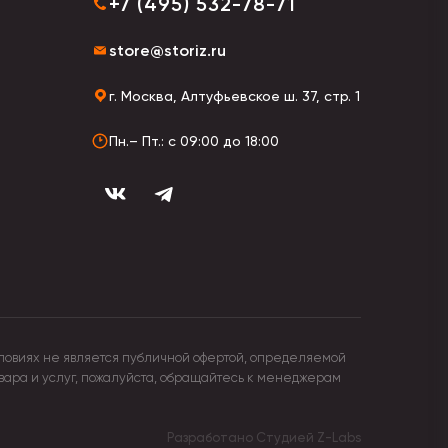
+7 (495) 532-78-71
store@storiz.ru
г. Москва, Алтуфьевское ш. 37, стр. 1
Пн.– Пт.: с 09:00 до 18:00
ловиях не является публичной офертой, определяемой
овара и услуг, пожалуйста, обращайтесь к менеджерам
Разработано Студией
Z-Labs