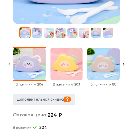
В наличии:
204
В наличии:
203
В наличии:
183
В н
Дополнительная скидка
224
₽
Оптовая цена:
В наличии
204