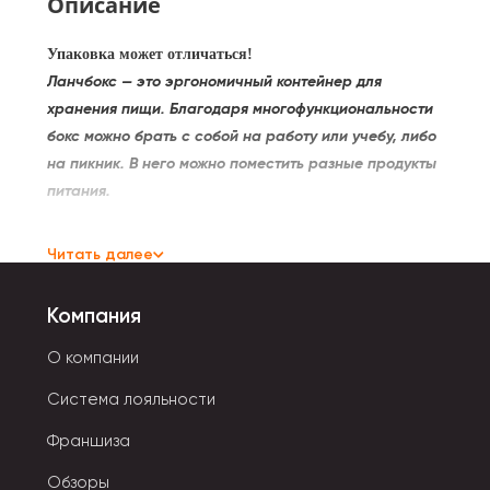
Описание
Упаковка может отличаться!
Ланчбокс — это эргономичный контейнер для
хранения пищи. Благодаря многофункциональности
бокс можно брать с собой на работу или учебу, либо
на пикник. В него можно поместить разные продукты
питания.
У ланчбокса может быть несколько отсеков для
Читать далее
порций разных блюд.
Встречаются двухъярусные и
трехъярусные варианты. Таким образом продукты не
Компания
смешиваются и сохраняют первоначальный вид.
Съемные отделения предназначены для супов и
О компании
вторых блюд. Некоторые модели оснащены
Система лояльности
столовыми приборами. Компактные экземпляры
предназначены для перекусов. В них помещаются
Франшиза
кусочки фруктов, овощей, бутерброды.
Обзоры