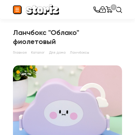
0
Ланчбокс "Облако"
фиолетовый
Главная
Каталог
Для дома
Ланчбоксы