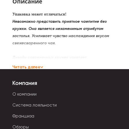
Описание
Упаковка может отличаться!
Невозможно представить приятное чаепитие без
кружки. Она является незаменимым атрибутом
застолья. Усиливает чувство наслаждения вкусом
свежесваренного чая.
Дизайн современных кружек удивляет
многообразием:
Читать далее
- Кружка-банка имеет ручку, крышку и трубочку.
Компания
Крышки детских моделей могут быть выполнены в
виде долек различных фруктов.
О компании
- Кружка с термоэффектом при нагревании меняют
Система лояльности
свой первоначальный цвет или рисунок. Создаются
из керамики или фарфора.
Франшиза
- Креативные кружки предназначены специально
Обзоры