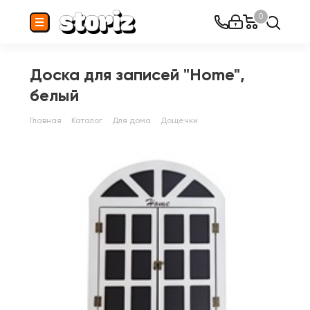
0
Доска для записей "Home",
белый
Главная
Каталог
Для дома
Дощечки