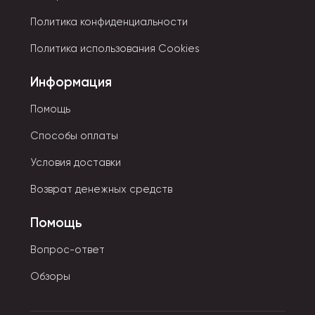
бывают сапфировыми, минеральными, а также из
Политика конфиденциальности
плексигласа и сапплекса.
Политика использования Cookies
- Будильники бывают механические, электронные и
комбинированного типа. Они играют разными
Информация
звуками и мелодиями.
Помощь
Часы разделяются по типу циферблата:
Способы оплаты
- Аналоговый.
Условия доставки
Возврат денежных средств
- Цифровой.
Помощь
- Бинарный.
Вопрос-ответ
- Смешанный.
Обзоры
Также разделяются на мужские, женские, детские и
унисекс модели.