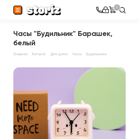
0
Часы "Будильник" Барашек,
белый
Главная
Каталог
Для дома
Часы
Будильники