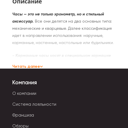
Описание
Часы — это не только хронометр, но и стильный
аксессуар.
Все они делятся на два основных типа:
механические и кварцевые. Далее классификация
идет в направлении использования: наручные,
карманные, настенные, настольные или будильники.
- Карманные часы носят в специальном кармашке
жилета или брюк.
Есть классические варианты с
Читать далее
цепочкой. Часы-кулон с цепочкой принято носить
на шее. Все они отличаются разнообразием форм и
Компания
дизайна.
О компании
- Наручные аксессуары обладают массой
характеристик:
Система лояльности
противоударные,
водонепроницаемые, драгоценные, спортивные и
Франшиза
т.д. Корпус часов может быть выполнен из латуни,
пластмассы, нержавеющей стали, титана. Стекла
Обзоры