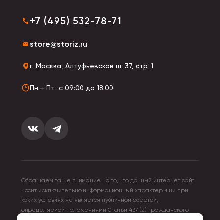
+7 (495) 532-78-71
store@storiz.ru
г. Москва, Алтуфьевское ш. 37, стр. 1
Пн.– Пт.: с 09:00 до 18:00
Обращаем ваше внимание на то, что данный интернет сайт
носит исключительно информационный характер и ни при
каких условиях не является публичной офертой,
определяемой положениями Статьи 437 (2) Гражданского
кодекса Российской Федерации. Для получения подробной