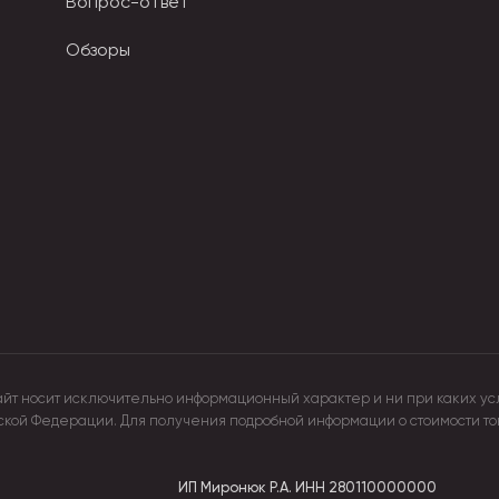
Вопрос-ответ
Обзоры
пазоне: от 85 см до 135 см. Расширенным диаметром купола
 от 8 до 16 единиц. Спицы делают из нержавеющей стали, ст
е ручки бывают круглые, прямые и в виде крюка.
айт носит исключительно информационный характер и ни при каких ус
йской Федерации. Для получения подробной информации о стоимости т
ИП Миронюк Р.А.
ИНН 280110000000