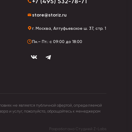
+7 (495) 532-78-71
store@storiz.ru
г. Москва, Алтуфьевское ш. 37, стр. 1
Пн.– Пт.: с 09:00 до 18:00
 отличаются зонты-трость. Складные модели
екловолокна, алюминия. По назначению зонты
ловиях не является публичной офертой, определяемой
овара и услуг, пожалуйста, обращайтесь к менеджерам
Разработано Студией
Z-Labs