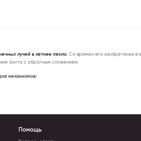
нечных лучей в летнее пекло.
Со времен его изобретения в е
ние зонта с обратным сложением.
дов механизмов:
Помощь
материалов, которые выдерживают еще напор ветра: