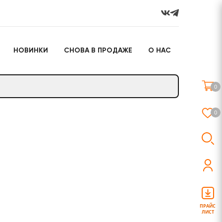
НОВИНКИ
СНОВА В ПРОДАЖЕ
О НАС
го
Настольные игры
Подарочные наборы
(игрушки)
0
Слайм
0
о
Настольные игры
Подарочные наборы
(игрушки)
ПРАЙС
ЛИСТ
Слайм