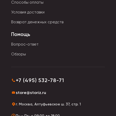
оригинальном стиле.
Способы оплаты
Условия доставки
По способу крепления:
Возврат денежных средств
- Евробулавка.
Помощь
- Ювелирная застежка используется для крепления
тяжелых значков.
Вопрос-ответ
Обзоры
- Цанга-бабочка удерживает аксессуар более
плотно.
- Игла фиксирует украшение в одной плоскости.
+7 (495) 532-78-71
Значки изготавливают из пластмассы и
металлических сплавов
. Поверхность с эмалью
store@storiz.ru
гладкая и шлифованная. Сейчас популярны модели
с фигурками животных, смайликов, с символикой и
г. Москва, Алтуфьевское ш. 37, стр. 1
надписями.
Пн.– Пт.: с 09:00 до 18:00