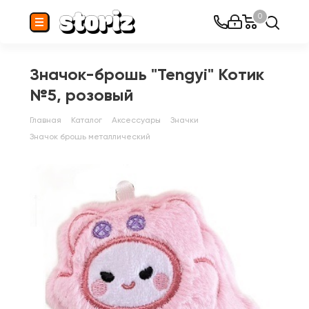
0
Значок-брошь "Tengyi" Котик
№5, розовый
Главная
Каталог
Аксессуары
Значки
Значок брошь металлический