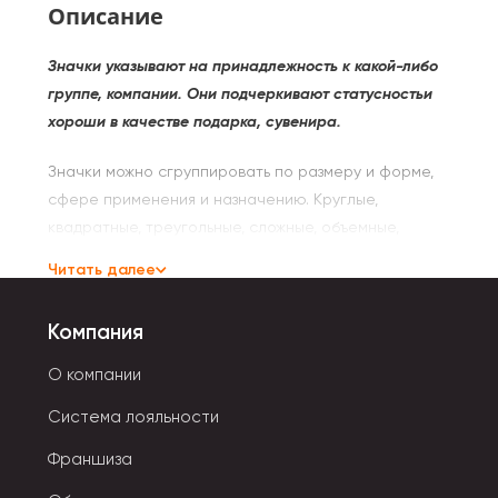
Описание
Значки указывают на принадлежность к какой-либо
группе, компании. Они подчеркивают статусностьи
хороши в качестве подарка, сувенира.
Значки можно сгруппировать по размеру и форме,
сфере применения и назначению. Круглые,
квадратные, треугольные, сложные, объемные,
плоские — это основное простое разделение по
Читать далее
форме.
Компания
Систематизация по назначению нагрудных значков:
О компании
- Наградные выдаются за достижения и успехи в той
или иной сфере.
Система лояльности
Франшиза
- Памятные приобретаются в знак памяти о
событии, дате.