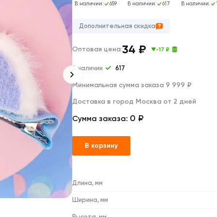
Дакимакуры
В наличии:
811
В наличии:
659
В наличии:
617
В наличии:
Мягкие игрушки
Декоративные подушки
Дополнительная скидка
34
₽
Оптовая цена:
-17 ₽
В наличии
617
Минимальная сумма заказа 9 999 ₽
Доставка в город Москва от 2 дней
0 ₽
Сумма заказа:
В корзину
Длина, мм
Ширина, мм
Высота, мм