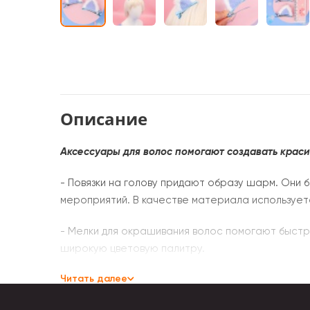
Описание
Аксессуары для волос помогают создавать крас
- Повязки на голову придают образу шарм. Они 
мероприятий. В качестве материала используется
- Мелки для окрашивания волос помогают быстр
широкую цветовую палитру.
Читать далее
- Ободок для волос способен подчеркнуть изыс
бисер, стразы, бусины и др.