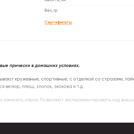
Вес, гр
Сертификаты
ивые прически в домашних условиях.
бывают кружевные, спортивные, с отделкой со стразами, пай
 велюр, плюш, хлопок, экокожа и т.д.
о изменить образ. Позволяют экспериментировать над внеш
канность укладки. При создании этого декоративного аксес