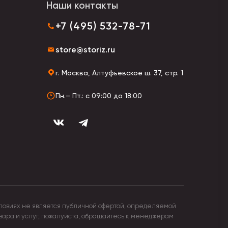
Наши контакты
 может быть выполнена из обычной бельевой
+7 (495) 532-78-71
ют стильный романтичный образ.
 на волосы с помощью заколок, ленты, зажимов.
store@storiz.ru
г. Москва, Алтуфьевское ш. 37, стр. 1
Пн.– Пт.: с 09:00 до 18:00
ловиях не является публичной офертой, определяемой
овара и услуг, пожалуйста, обращайтесь к менеджерам