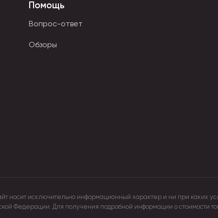
Помощь
ет собрать волосы в красивый пучок или конский хвост. Она
Вопрос-ответ
е спиральки. Объемные с интересным декором резинки созда
Обзоры
ь на дорогостоящем наращивании. Съемные локоны крепятся
айт носит исключительно информационный характер и ни при каких ус
йской Федерации. Для получения подробной информации о стоимости т