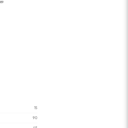
189
15
90
45