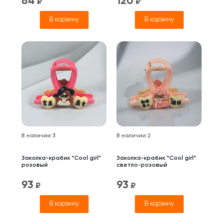
84
120
₽
₽
В корзину
В корзину
В наличии
:
3
В наличии
:
2
Заколка-крабик "Cool girl"
Заколка-крабик "Cool girl"
розовый
светло-розовый
93
93
₽
₽
В корзину
В корзину