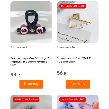
ФИНАЛЬНАЯ ЦЕНА
В наличии
:
2
В наличии
:
14
Заколка-крабик "Cool girl"
Заколка-крабик "Gold"
черный, в ассортименте
треугольник
1шт
56
₽
93
₽
В корзину
В корзину
ФИНАЛЬНАЯ ЦЕНА
ФИНАЛЬНАЯ ЦЕНА