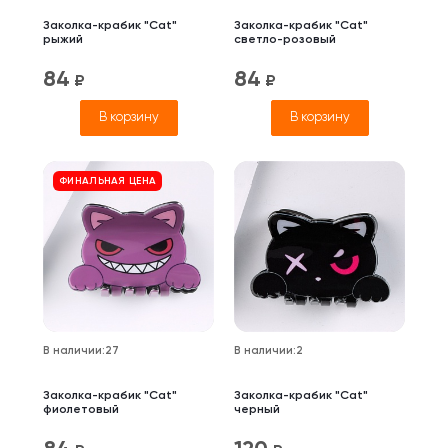
Заколка-крабик "Cat"
Заколка-крабик "Cat"
рыжий
светло-розовый
84
84
₽
₽
В корзину
В корзину
ФИНАЛЬНАЯ ЦЕНА
В наличии
:
27
В наличии
:
2
Заколка-крабик "Cat"
Заколка-крабик "Cat"
фиолетовый
черный