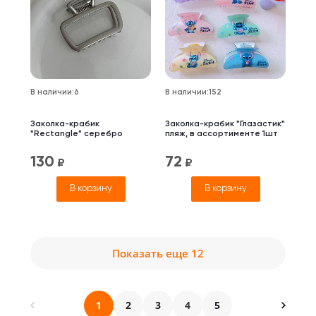
В наличии
:
6
В наличии
:
152
Заколка-крабик
Заколка-крабик "Глазастик"
"Rectangle" серебро
пляж, в ассортименте 1шт
130
72
₽
₽
В корзину
В корзину
Показать еще 12
1
2
3
4
5