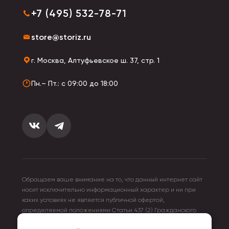
+7 (495) 532-78-71
store@storiz.ru
г. Москва, Алтуфьевское ш. 37, стр. 1
Пн.– Пт.: с 09:00 до 18:00
Обращаем ваше внимание на то, что данный интернет сайт
носит исключительно информационный характер и ни при
каких условиях не является публичной офертой,
определяемой положениями Статьи 437 (2) Гражданского
кодекса Российской Федерации. Для получения подробной