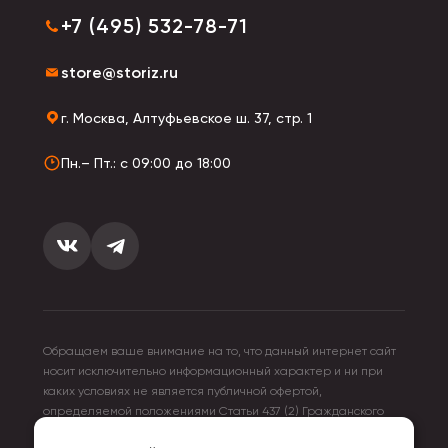
+7 (495) 532-78-71
store@storiz.ru
г. Москва, Алтуфьевское ш. 37, стр. 1
Пн.– Пт.: с 09:00 до 18:00
Обращаем ваше внимание на то, что данный интернет сайт
носит исключительно информационный характер и ни при
каких условиях не является публичной офертой,
определяемой положениями Статьи 437 (2) Гражданского
кодекса Российской Федерации. Для получения подробной