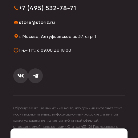
+7 (495) 532-78-71
store@storiz.ru
г. Москва, Алтуфьевское ш. 37, стр. 1
Пн.– Пт.: с 09:00 до 18:00
Обращаем ваше внимание на то, что данный интернет сайт
носит исключительно информационный характер и ни при
каких условиях не является публичной офертой,
определяемой положениями Статьи 437 (2) Гражданского
кодекса Российской Федерации. Для получения подробной