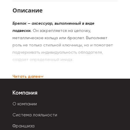
Описание
Брелок — аксессуар, выполненный в виде
подвески.
Он закрепляется на цепочку,
металлическое кольцо или браслет. Выполняет
роль не только стильной ключницы, но и помогает
подчеркивать индивидуальность обладателя,
создает определенный имидж.
Большую популярность набрали брелоки для
Читать далее
мобильного телефона.
Они небольшого размера и
надежно прикрепляются к гаджету. В качестве
Компания
крепления используется толстая леска или крепкий
шнурок. Украшающим элементом служат маленькие
О компании
мягкие игрушки: единорожки, смайлики, котошарики,
Система лояльности
котята, мультяшные персонажи. Мягкие брелоки для
рюкзаков и сумок имеют чуть больший размер. Ими
Франшиза