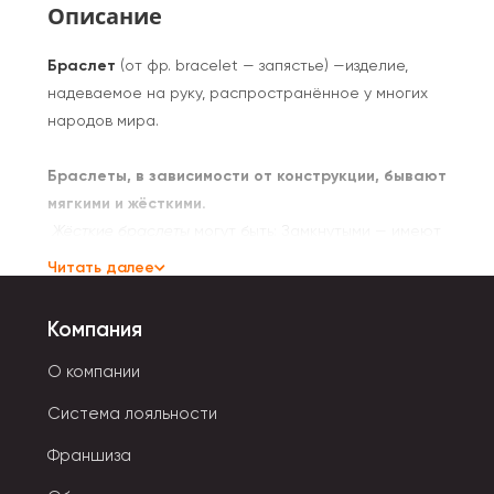
Описание
Браслет
(от фр. bracelet — запястье) —изделие,
надеваемое на руку, распространённое у многих
народов мира.
Браслеты, в зависимости от конструкции, бывают
мягкими и жёсткими.
Жёсткие браслеты
могут быть: Замкнутыми — имеют
форму неразъемного кольца.
Читать далее
Пружинящими
— имеют вид разорванного кольца.
Шарнирными
— состоят из двух половинок, с одной
Компания
стороны скреплены шарниром, а с другой
соединяются замком.
О компании
Мягкие браслеты подразделяются на:
Система лояльности
Глидерный браслет
состоит из звеньев (глидеров) с
шарнирным или пружинящим соединением.
Франшиза
Цепной браслет
представляет собой участок цепи