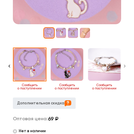
ь
Сообщить
Сообщить
Сообщить
нии
о поступлении
о поступлении
о поступлении
Дополнительная скидка
69
₽
Оптовая цена:
Нет в наличии