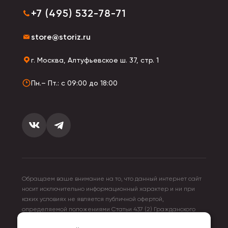
+7 (495) 532-78-71
store@storiz.ru
г. Москва, Алтуфьевское ш. 37, стр. 1
Пн.– Пт.: с 09:00 до 18:00
Обращаем ваше внимание на то, что данный интернет сайт
носит исключительно информационный характер и ни при
каких условиях не является публичной офертой,
определяемой положениями Статьи 437 (2) Гражданского
кодекса Российской Федерации. Для получения подробной