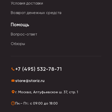
- Цветные накладные пряди позволяют экономить
Условия доставки
на дорогостоящем наращивании. Съемные локоны
Возврат денежных средств
крепятся на волосы с помощью заколок, ленты,
зажимов.
Помощь
Вопрос-ответ
Обзоры
+7 (495) 532-78-71
store@storiz.ru
г. Москва, Алтуфьевское ш. 37, стр. 1
Пн.– Пт.: с 09:00 до 18:00